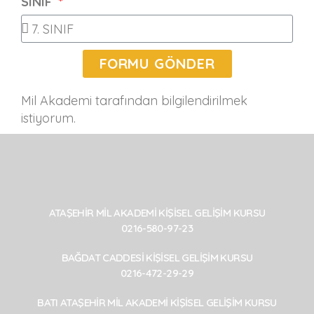
SINIF
FORMU GÖNDER
Mil Akademi tarafından bilgilendirilmek
istiyorum.
ATAŞEHİR MİL AKADEMİ KİŞİSEL GELİŞİM KURSU
0216-580-97-23
BAĞDAT CADDESİ KİŞİSEL GELİŞİM KURSU
0216-472-29-29
BATI ATAŞEHİR MİL AKADEMİ KİŞİSEL GELİŞİM KURSU