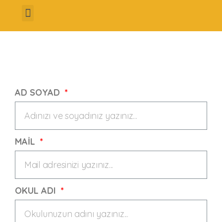
Hakkımızda
Dersler
Başarılarımız
Programlarımız
İletişim
AD SOYAD
MAİL
OKUL ADI