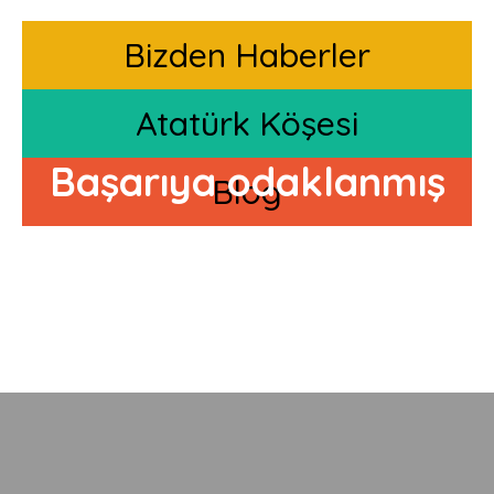
Bizden Haberler
Atatürk Köşesi
Başarıya odaklanmış
Blog
özel öğrencilerimiz için
güncellenen sistemleri
takip edip, onlar için
en iyi stratejileri
geliştiriyoruz.