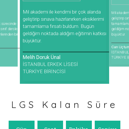
Mil akademi ile kendimi bir çok alanda
Mil akademi
geliştirip s
geliştirip sınava hazırlanırken eksiklerimi
k sürecinde
tamamlama 
tamamlama fırsatı buldum. Bugün
sınıf dersleri
geldiğim no
geldiğim noktada aldığım eğitimin katkısı
erinden biri
büyüktür.
büyüktür.
Can Uçtu
İSTANBUL
Melih Doruk Ünal
TÜRKİYE B
İSTANBUL ERKEK LİSESİ
TÜRKİYE BİRİNCİSİ
LGS Kalan Süre