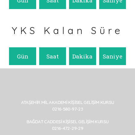
Gün
Saat
Dakika
Saniye
YKS Kalan Süre
Gün
Saat
Dakika
Saniye
ATAŞEHİR MİL AKADEMİ KİŞİSEL GELİŞİM KURSU
0216-580-97-23
BAĞDAT CADDESİ KİŞİSEL GELİŞİM KURSU
0216-472-29-29