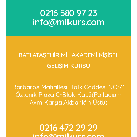
0216 580 97 23
info@milkurs.com
BATI ATAŞEHİR MİL AKADEMİ KİŞİSEL
GELİŞİM KURSU
Barbaros Mahallesi Halk Caddesi NO:71
Öztanık Plaza C-Blok Kat:2(Palladıum
Avm Karşısı,Akbank'ın Üstü)
0216 472 29 29
info@milkurs.com