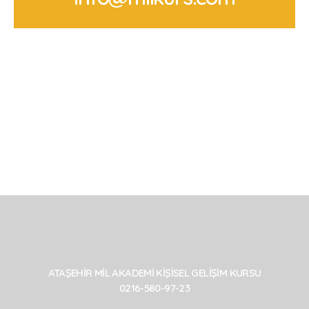
ATAŞEHİR MİL AKADEMİ KİŞİSEL GELİŞİM KURSU
0216-580-97-23