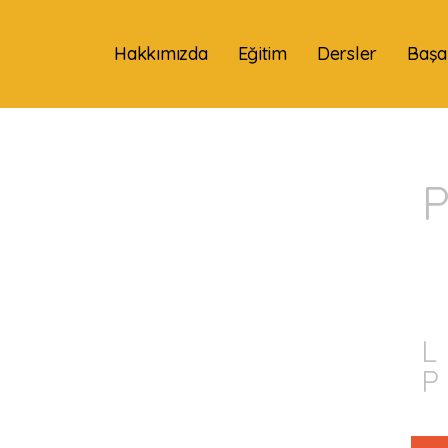
Hakkımızda
Eğitim
Dersler
Başar
L
P