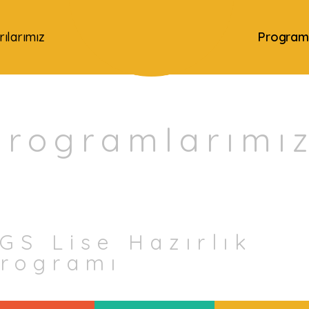
ılarımız
Programl
Programlarımı
GS Lise Hazırlık
rogramı