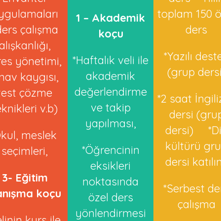
ygulamaları
toplam 150 ö
1 – Akademik
ders çalışma
ders
koçu
alışkanlığı,
*Yazılı dest
*Haftalık veli ile
res yönetimi,
(grup dersi
akademik
ınav kaygısı,
değerlendirme
test çözme
*2 saat İngil
ve takip
eknikleri v.b)
dersi (gru
yapılması,
dersi) *D
kul, meslek
kültürü gr
*Öğrencinin
seçimleri,
dersi katılı
eksikleri
3- Eğitim
noktasında
*Serbest de
anışma koçu
özel ders
çalışma
yönlendirmesi
linin kurs ile