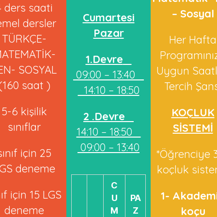
4 ders saati
– Sosyal
Cumartesi
emel dersler
Pazar
TÜRKÇE-
Her Hafta
ATEMATİK-
Programını
1.Devre
EN- SOSYAL
Uygun Saatl
09:00 – 13:40
(160 saat )
Tercih Şans
14:10 – 18:50
5-6 kişilik
KOÇLUK
2 .Devre
sınıflar
SİSTEMİ
14:10 – 18:50
09:00 – 13:40
sınıf için 25
*Öğrenciye 3
GS deneme
koçluk siste
C
nıf için 15 LGS
1- Akadem
U
PA
deneme
koçu
M
Z