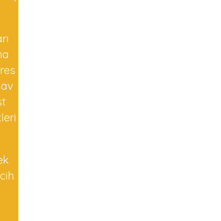
rı
ma
tres
nav
st
leri
ek
rcih