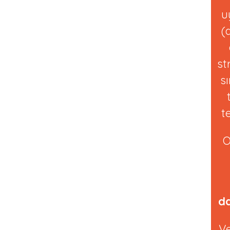
u
(
st
s
t
O
d
Ve