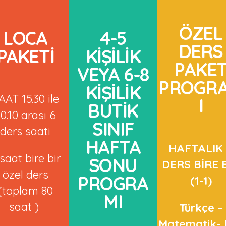
ÖZEL
LOCA
4-5
DERS
PAKETİ
KİŞİLİK
PAKE
VEYA 6-8
PROGR
KİŞİLİK
AAT 15.30 ile
I
BUTİK
0.10 arası 6
SINIF
ders saati
HAFTA
HAFTALIK
saat bire bir
SONU
DERS BİRE 
özel ders
PROGRA
(1-1)
(toplam 80
MI
saat )
Türkçe –
Matematik- 